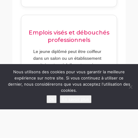
Emplois visés et débouchés
professionnels
Le jeune diplômé peut être coiffeur
dans un salon ou un établissement
sanitaire et social. Il peut aussi
Nous utilisons des cookies pour vous garantir la meilleure
travailler comme conseiller, animateur
expérience sur notre site. Si vous continuez à utiliser ce
ou responsable technique dans une
dernier, nous considérerons que vous acceptez l'utilisation des
entreprise de production ou de
cookies.
distribution de produits capillaires.
Ok
En savoir plus
Technicien(ne)
Animateur(trice)
Coiffeur(se) qualifié(e)
Conseiller(ère) professionnel(le)