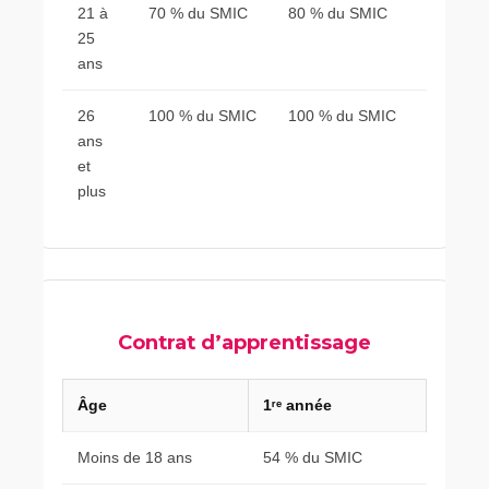
21 à
70 % du SMIC
80 % du SMIC
25
ans
26
100 % du SMIC
100 % du SMIC
ans
et
plus
Contrat d’apprentissage
Âge
1ʳᵉ année
Moins de 18 ans
54 % du SMIC