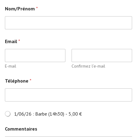
Nom/Prénom
*
Email
*
E-mail
Confirmez l’e-mail
Téléphone
*
É
1/06/26 : Barbe (14h30) -
5,00 €
l
é
Commentaires
m
e