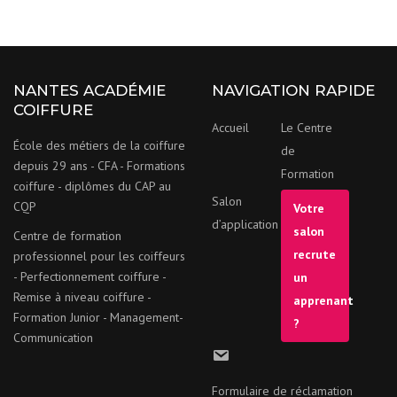
i
p
e
*
NANTES ACADÉMIE
NAVIGATION RAPIDE
COIFFURE
Accueil
Le Centre
École des métiers de la coiffure
de
depuis 29 ans - CFA - Formations
Formation
coiffure - diplômes du CAP au
Salon
CQP
Votre
d’application
salon
Centre de formation
recrute
professionnel pour les coiffeurs
- Perfectionnement coiffure -
un
Remise à niveau coiffure -
apprenant
Formation Junior - Management-
?
Communication
Formulaire de réclamation