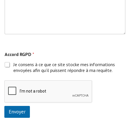
n
t
s
m
u
l
t
i
C
p
a
Accord RGPD
*
l
r
e
t
Je consens à ce que ce site stocke mes informations
s
e
envoyées afin qu’il puissent répondre à ma requête.
b
a
n
c
a
i
r
e
Envoyer
S
t
r