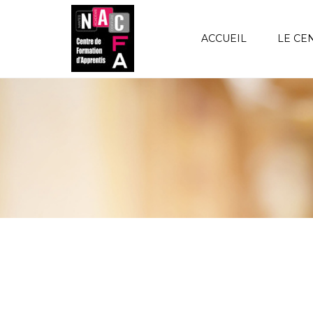
ACCUEIL
LE CE
NOS VALEURS
PRÉ
CHARTE QUALITÉ NAC
MOD
D’A
NOS LABELS QUALITÉS
NAC
FINANCEMENT / PRISE EN
CHARGE
NOS
DIP
INFORMATIONS
PRATIQUES