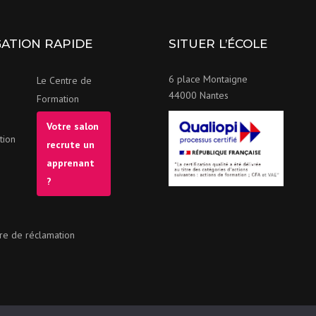
GATION RAPIDE
SITUER L’ÉCOLE
6 place Montaigne
Le Centre de
44000 Nantes
Formation
Votre salon
tion
recrute un
apprenant
?
re de réclamation